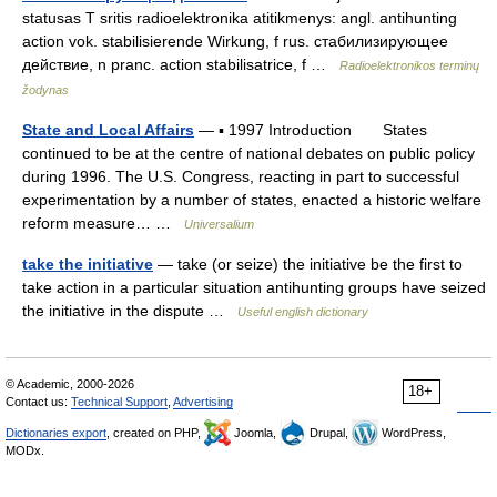
statusas T sritis radioelektronika atitikmenys: angl. antihunting
action vok. stabilisierende Wirkung, f rus. стабилизирующее
действие, n pranc. action stabilisatrice, f …
Radioelektronikos terminų
žodynas
State and Local Affairs
— ▪ 1997 Introduction States
continued to be at the centre of national debates on public policy
during 1996. The U.S. Congress, reacting in part to successful
experimentation by a number of states, enacted a historic welfare
reform measure… …
Universalium
take the initiative
— take (or seize) the initiative be the first to
take action in a particular situation antihunting groups have seized
the initiative in the dispute …
Useful english dictionary
© Academic, 2000-2026
18+
Contact us:
Technical Support
,
Advertising
Dictionaries export
, created on PHP,
Joomla,
Drupal,
WordPress,
MODx.