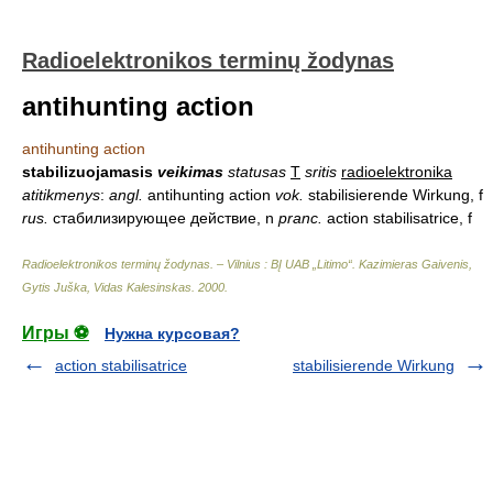
Radioelektronikos terminų žodynas
antihunting action
antihunting action
stabilizuojamasis
veikimas
statusas
T
sritis
radioelektronika
atitikmenys
:
angl.
antihunting action
vok.
stabilisierende Wirkung, f
rus.
стабилизирующее действие, n
pranc.
action stabilisatrice, f
Radioelektronikos terminų žodynas. – Vilnius : BĮ UAB „Litimo“
.
Kazimieras Gaivenis,
Gytis Juška, Vidas Kalesinskas
.
2000
.
Игры ⚽
Нужна курсовая?
action stabilisatrice
stabilisierende Wirkung