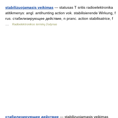
stabilizuojamasis veikimas
— statusas T sritis radioelektronika
atitikmenys: angl. antihunting action vok. stabilisierende Wirkung, f
rus. стабилизирующее действие, n pranc. action stabilisatrice, f
…
Radioelektronikos terminų žodynas
стабилизирующее действие
— stabilizuojamasis veikimas